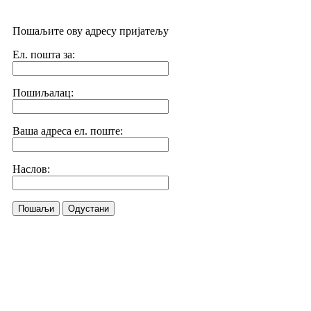
Пошаљите ову адресу пријатељу
Ел. пошта за:
Пошиљалац:
Ваша адреса ел. поште:
Наслов:
Пошаљи
Одустани