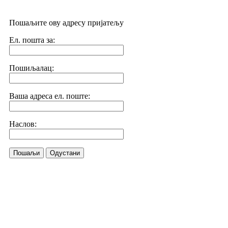
Пошаљите ову адресу пријатељу
Ел. пошта за:
Пошиљалац:
Ваша адреса ел. поште:
Наслов:
Пошаљи
Одустани