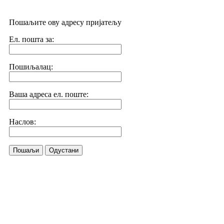
Пошаљите ову адресу пријатељу
Ел. пошта за:
Пошиљалац:
Ваша адреса ел. поште:
Наслов:
Пошаљи
Одустани