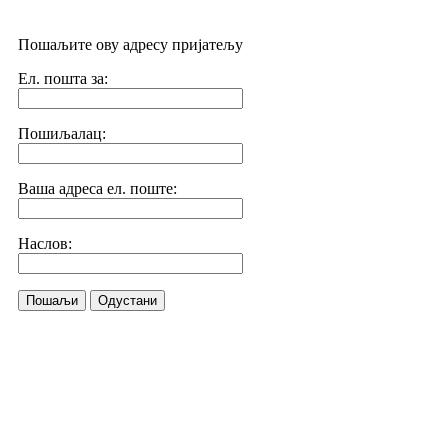
Пошаљите ову адресу пријатељу
Ел. пошта за:
Пошиљалац:
Ваша адреса ел. поште:
Наслов:
Пошаљи
Одустани