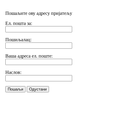
Пошаљите ову адресу пријатељу
Ел. пошта за:
Пошиљалац:
Ваша адреса ел. поште:
Наслов:
Пошаљи
Одустани