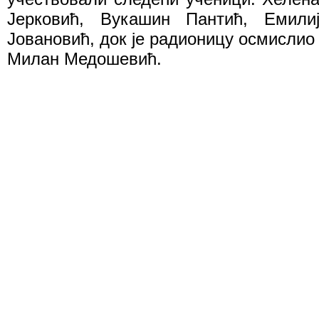
Јерковић, Вукашин Пантић, Емили
Јовановић, док је радионицу осмислио
Милан Медошевић.