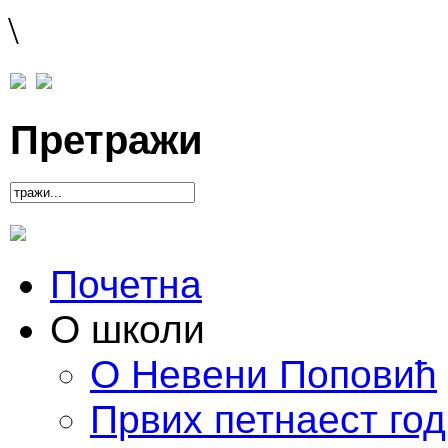
\
Претражи
Почетна
О школи
О Невени Поповић
Првих петнаест го