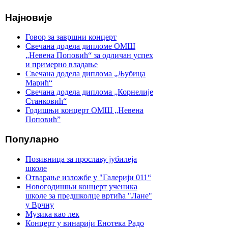
Најновије
Говор за завршни концерт
Свечана додела дипломе ОМШ
„Невена Поповић“ за одличан успех
и примерно владање
Свечана додела диплома „Љубица
Марић“
Свечана додела диплома „Корнелије
Станковић“
Годишњи концерт ОМШ „Невена
Поповић”
Популарно
Позивница за прославу јубилеја
школе
Отварање изложбе у "Галерији 011“
Новогодишњи концерт ученика
школе за предшколце вртића "Лане"
у Врчну
Музика као лек
Концерт у винарији Енотека Радо