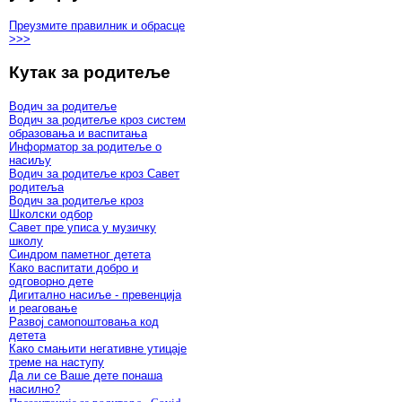
Преузмите правилник и обрасце
>>>
Кутак за родитеље
Водич за родитеље
Водич за родитеље кроз систем
образовања и васпитања
Информатор за родитеље о
насиљу
Водич за родитеље кроз Савет
родитеља
Водич за родитеље кроз
Школски одбор
Савет пре уписа у музичку
школу
Синдром паметног детета
Како васпитати добро и
одговорно дете
Дигитално насиље - превенција
и реаговање
Развој самопоштовања код
детета
Како смањити негативне утицаје
треме на наступу
Да ли се Ваше дете понаша
насилно?