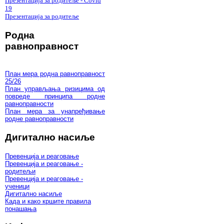
Презентација за родитеље - Covid
19
Презентација за родитеље
Родна
равноправност
План мера родна равноправност
25/26
План управљања ризицима од
повреде принципа родне
равноправности
План мера за унапређивање
родне равноправности
Дигитално насиље
Превенција и реаговање
Превенција и реаговање -
родитељи
Превенција и реаговање -
ученици
Дигитално насиље
Када и како кршите правила
понашања