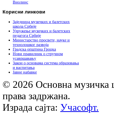
Виолинс
Корисни линкови
Заједница музичких и балетских
школа Србије
Удружење музичких и балетских
педагога Србије
Министарство просвете, науке и
технолошког развоја
Градска општина Гроцка
Нови правилник о стручном
усавршавању
Закон о основама система образовања
и васпитања
Јавне набавке
© 2026 Основна музичка 
права задржана.
Израда сајта:
Учасофт.