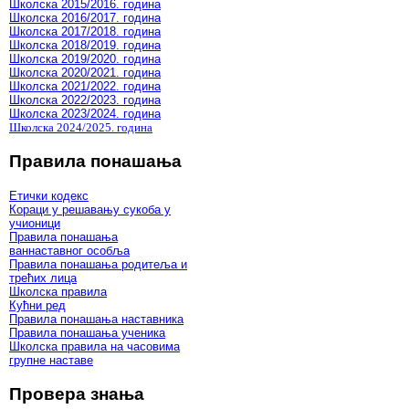
Школска 2015/2016. година
Школска 2016/2017. година
Школска 2017/2018. година
Школска 2018/2019. година
Школска 2019/2020. година
Школска 2020/2021. година
Школска 2021/2022. година
Школска 2022/2023. година
Школска 2023/2024. година
Школска 2024/2025. година
Правила понашања
Етички кодекс
Кораци у решавању сукоба у
учионици
Правила понашања
ваннаставног особља
Правила понашања родитеља и
трећих лица
Школска правила
Кућни ред
Правила понашања наставника
Правила понашања ученика
Школска правила на часовима
групне наставе
Провера знања