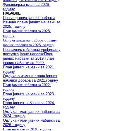
Финансијски план за 2026.
годину
НАБАВКЕ
Преглед свих јавних набавки
Измена плана јавних набавки за
2025. годину
План јавних набавки за 2025.
годину
Одлука школског одбора о плану
јавних набавки за 2025. годину
Правилник о ближем уређивању
поступка јавне набавке
План
јавних набавки за 2019.
План
јавних набавки за 2020.
План јавних набавки за 2021.
годину
Одлука о измени плана јавних
набавки добара за 2021.годину
План јавних набавки за 2022.
годину
План јавних набавки за 2023.
годину
План јавних набавки за 2024.
годину
Одлука -план јавних набавки за
2024. годину
Одлука -план јавних набавки за
2026. годину
План набавки за 2026. годину