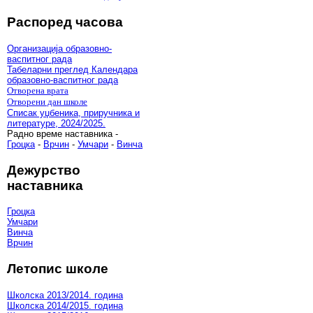
Распоред часова
Организација образовно-
васпитног рада
Табеларни преглед Календара
образовно-васпитног рада
Отворена врата
Отворени дан школе
Списак уџбеника, приручника и
литературе, 2024/2025.
Радно време наставника -
Гроцка
-
Врчин
-
Умчари
-
Винча
Дежурство
наставника
Гроцка
Умчари
Винча
Врчин
Летопис школе
Школска 2013/2014. година
Школска 2014/2015. година