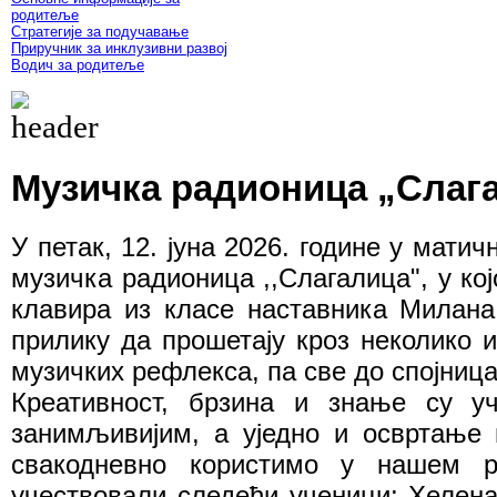
родитеље
Стратегије за подучавање
Приручник за инклузивни развој
Водич за родитеље
Музичка радионица „Слаг
У петак, 12. јуна 2026. године у матич
музичка радионица ,,Слагалица", у кој
клавира из класе наставника Милан
прилику да прошетају кроз неколико и
музичких рефлекса, па све до спојница
Креативност, брзина и знање су уч
занимљивијим, а уједно и освртање 
свакодневно користимо у нашем р
учествовали следећи ученици: Хелен