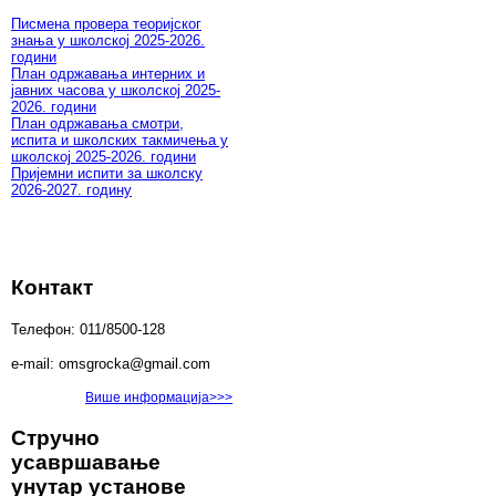
Писмена провера теоријског
знања у школској 2025-2026.
години
План одржавања интерних и
јавних часова у школској 2025-
2026. години
План одржавања смотри,
испита и школских такмичења у
школској 2025-2026. години
Пријемни испити за школску
2026-2027. годину
Контакт
Телефон: 011/8500-128
e-mail: omsgrocka@gmail.com
Више информација>>>
Стручно
усавршавање
унутар установе