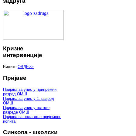
задруга
Кризне
интервенције
Видите
ОВДЕ>>
Пријаве
Пријава за упис у припремни
разред ОМШ
Пријава за упис у 1. разред
ОМШ
Пријава за упис у остале
разреде ОМШ
Пријава за полагање пријемног
испита
Синкопа - школски