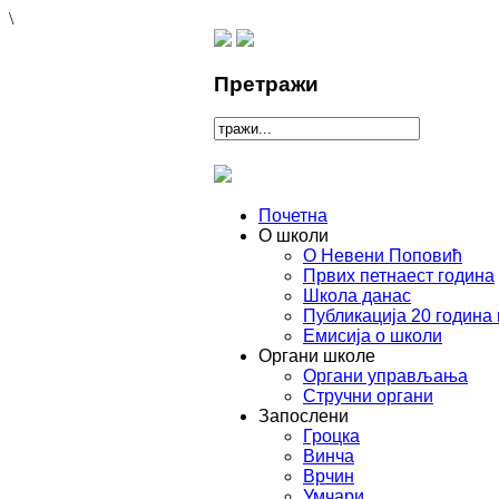
\
Претражи
Почетна
О школи
О Невени Поповић
Првих петнаест година
Школа данас
Публикација 20 година
Емисија о школи
Органи школе
Органи управљања
Стручни органи
Запослени
Гроцка
Винча
Врчин
Умчари