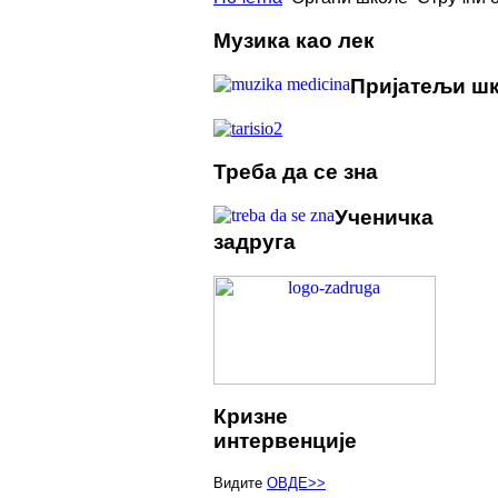
Музика као лек
Пријатељи ш
Треба да се зна
Ученичка
задруга
Кризне
интервенције
Видите
ОВДЕ>>