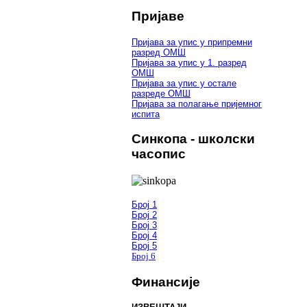
Пријаве
Пријава за упис у припремни
разред ОМШ
Пријава за упис у 1. разред
ОМШ
Пријава за упис у остале
разреде ОМШ
Пријава за полагање пријемног
испита
Синкопа - школски
часопис
Број 1
Број 2
Број 3
Број 4
Број 5
Број 6
Финансије