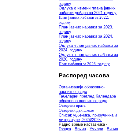
годину
Одлука о измени плана јавних
набавки добара за 2021.годину
План јавних набавки за 2022.
годину
План јавних набавки за 2023.
годину
План јавних набавки за 2024.
годину
Одлука -план јавних набавки за
2024. годину
Одлука -план јавних набавки за
2026. годину
План набавки за 2026. годину
Распоред часова
Организација образовно-
васпитног рада
Табеларни преглед Календара
образовно-васпитног рада
Отворена врата
Отворени дан школе
Списак уџбеника, приручника и
литературе, 2024/2025.
Радно време наставника -
Гроцка
-
Врчин
-
Умчари
-
Винча