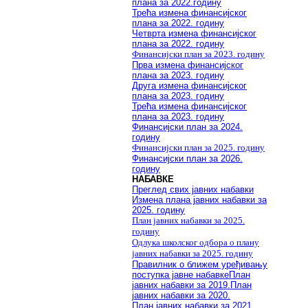
плана за 2022.годину
Трећа измена финансијског
плана за 2022. годину
Четврта измена финансијског
плана за 2022. годину
Финансијски план за 2023. годину
Прва измена финансијског
плана за 2023. годину
Друга измена финансијског
плана за 2023. годину
Трећа измена финансијског
плана за 2023. годину
Финансијски план за 2024.
годину
Финансијски план за 2025. годину
Финансијски план за 2026.
годину
НАБАВКЕ
Преглед свих јавних набавки
Измена плана јавних набавки за
2025. годину
План јавних набавки за 2025.
годину
Одлука школског одбора о плану
јавних набавки за 2025. годину
Правилник о ближем уређивању
поступка јавне набавке
План
јавних набавки за 2019.
План
јавних набавки за 2020.
План јавних набавки за 2021.