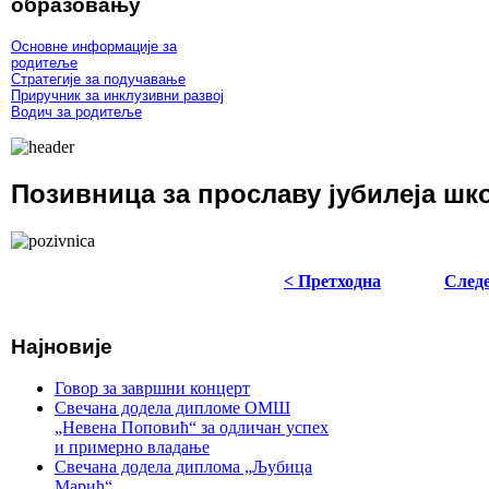
образовању
Основне информације за
родитеље
Стратегије за подучавање
Приручник за инклузивни развој
Водич за родитеље
Позивница за прославу јубилеја шк
< Претходна
Следе
Најновије
Говор за завршни концерт
Свечана додела дипломе ОМШ
„Невена Поповић“ за одличан успех
и примерно владање
Свечана додела диплома „Љубица
Марић“