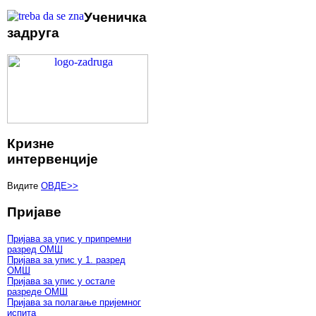
Ученичка
задруга
Кризне
интервенције
Видите
ОВДЕ>>
Пријаве
Пријава за упис у припремни
разред ОМШ
Пријава за упис у 1. разред
ОМШ
Пријава за упис у остале
разреде ОМШ
Пријава за полагање пријемног
испита