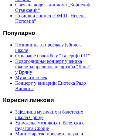
Свечана додела диплома „Корнелије
Станковић“
Годишњи концерт ОМШ „Невена
Поповић”
Популарно
Позивница за прославу јубилеја
школе
Отварање изложбе у "Галерији 011“
Новогодишњи концерт ученика
школе за предшколце вртића "Лане"
у Врчну
Музика као лек
Концерт у винарији Енотека Радо
Виолинс
Корисни линкови
Заједница музичких и балетских
школа Србије
Удружење музичких и балетских
педагога Србије
Министарство просвете, науке и