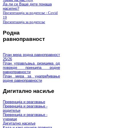
Да ли се Ваше дете понаша
насилно?
Презентација за родитеље - Covid
19
Презентација за родитеље
Родна
равноправност
План мера родна равноправност
25/26
План управљања ризицима од
повреде принципа родне
равноправности
План мера за унапређивање
родне равноправности
Дигитално насиље
Превенција и реаговање
Превенција и реаговање -
родитељи
Превенција и реаговање -
ученици
Дигитално насиље
Када и како кршите правила