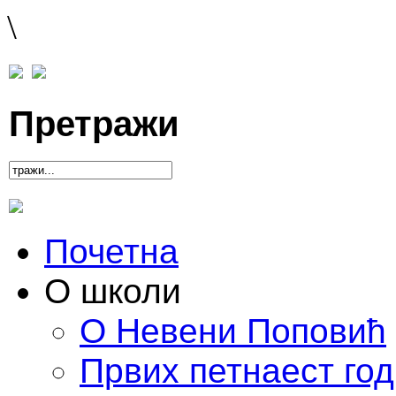
\
Претражи
Почетна
О школи
О Невени Поповић
Првих петнаест го