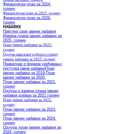
Финансијски план за 2024.
годину
Финансијски план за 2025. годину
Финансијски план за 2026.
годину
НАБАВКЕ
Преглед свих јавних набавки
Измена плана јавних набавки за
2025. годину
План јавних набавки за 2025.
годину
Одлука школског одбора о плану
јавних набавки за 2025. годину
Правилник о ближем уређивању
поступка јавне набавке
План
јавних набавки за 2019.
План
јавних набавки за 2020.
План јавних набавки за 2021.
годину
Одлука о измени плана јавних
набавки добара за 2021.годину
План јавних набавки за 2022.
годину
План јавних набавки за 2023.
годину
План јавних набавки за 2024.
годину
Одлука -план јавних набавки за
2024. годину