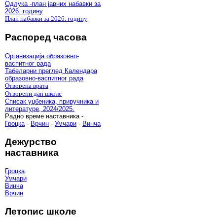
Одлука -план јавних набавки за
2026. годину
План набавки за 2026. годину
Распоред часова
Организација образовно-
васпитног рада
Табеларни преглед Календара
образовно-васпитног рада
Отворена врата
Отворени дан школе
Списак уџбеника, приручника и
литературе, 2024/2025.
Радно време наставника -
Гроцка
-
Врчин
-
Умчари
-
Винча
Дежурство
наставника
Гроцка
Умчари
Винча
Врчин
Летопис школе