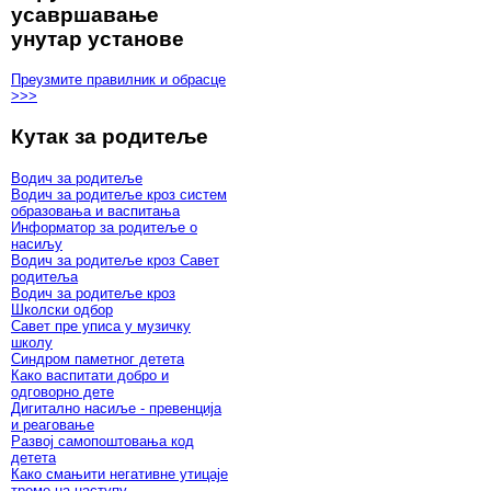
усавршавање
унутар установе
Преузмите правилник и обрасце
>>>
Кутак за родитеље
Водич за родитеље
Водич за родитеље кроз систем
образовања и васпитања
Информатор за родитеље о
насиљу
Водич за родитеље кроз Савет
родитеља
Водич за родитеље кроз
Школски одбор
Савет пре уписа у музичку
школу
Синдром паметног детета
Како васпитати добро и
одговорно дете
Дигитално насиље - превенција
и реаговање
Развој самопоштовања код
детета
Како смањити негативне утицаје
треме на наступу